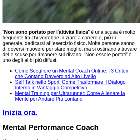
“
Non sono portato per l’attività fisica
” è una scusa è molto
frequente tra chi vorrebbe iniziare a correre o, più in
generale, dedicarsi all’esercizio fisico. Molte persone sanno
di doversi muovere per stare meglio, ma si ostinano a trovare
delle scuse per rimanere sul divano. “Non essere portati” è
uno degli alibi più diffusi.
Come Scegliere un Mental Coach Online: i 3 Criteri
che Contano Davvero ad Alto Livello
Self Talk nello Sport: Come Trasformare il Dialogo
Interno in Vantaggio Competitivo
Mental Training per Ultrarunner: Come Allenare la
Mente per Andare Più Lontano
Inizia ora.
Mental Performance Coach