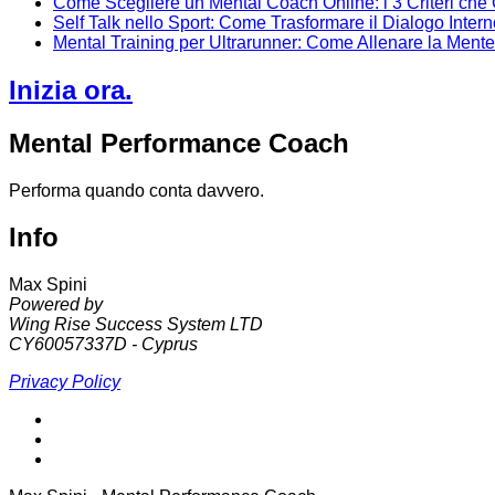
Come Scegliere un Mental Coach Online: i 3 Criteri che
Self Talk nello Sport: Come Trasformare il Dialogo Inter
Mental Training per Ultrarunner: Come Allenare la Ment
Inizia ora.
Mental Performance Coach
Performa quando conta davvero.
Info
Max Spini
Powered by
Wing Rise Success System LTD
CY60057337D - Cyprus
Privacy Policy