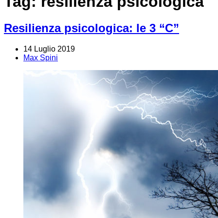
Tag:
resilienza psicologica
Resilienza psicologica: le 3 “C”
14 Luglio 2019
Max Spini