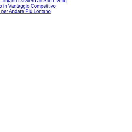
 Contano Davvero ad Alto Livello
no in Vantaggio Competitivo
e per Andare Più Lontano