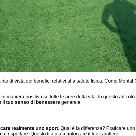
nto di vista dei benefici relativi alla salute fisica. Come Ment
in maniera positiva su tutte le aree della vita. In questo articol
e il tuo senso di benessere
generale.
ticare realmente uno sport
. Qual è la differenza? Praticare uno 
 e rispettare. Questo ti aiuta a rinforzare il tuo carattere.