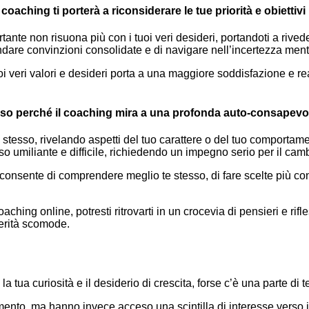
oaching ti porterà a riconsiderare le tue priorità e obiettivi
rtante non risuona più con i tuoi veri desideri, portandoti a rive
dare convinzioni consolidate e di navigare nell’incertezza mentre
 tuoi veri valori e desideri porta a una maggiore soddisfazione e 
tesso perché il coaching mira a una profonda auto-consapevo
te stesso, rivelando aspetti del tuo carattere o del tuo comporta
sso umiliante e difficile, richiedendo un impegno serio per il c
onsente di comprendere meglio te stesso, di fare scelte più co
ching online, potresti ritrovarti in un crocevia di pensieri e rifles
verità scomode.
 tua curiosità e il desiderio di crescita, forse c’è una parte di
mento, ma hanno invece acceso una scintilla di interesse verso i