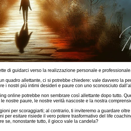
te di guidarci verso la realizzazione personale e professionale
 quadro allettante, ci si potrebbe chiedere: vale davvero la pen
re i nostri più intimi desideri e paure con uno sconosciuto dall’a
ing online potrebbe non sembrare così allettante dopo tutto. Quest
le nostre paure, le nostre verità nascoste e la nostra comprensi
oni per scoraggiarti; al contrario, ti inviteremo a guardare oltre
i per esitare risiede il vero potere trasformativo del life coachin
re se, nonostante tutto, il gioco vale la candela?