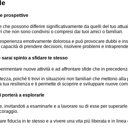
de
ve prospettive
e che possono differire significativamente da quelli del tuo at
ri che non sono condivisi o compresi dai tuoi amici o familiari.
’esperienza emotivamente dolorosa e può provocare dubbi e insic
capacità di prendere decisioni, risolvere problemi e intraprende
 sarai spinto a sfidare te stesso
a sperimentare nuove attività e ad affrontare sfide che in precedenz
zza, poiché ti trovi in situazioni non familiari che mettono alla 
a tua resilienza e ti permette di scoprire e sviluppare nuove com
i porterà a esplorarle
zze, invitandoti a esaminarle e a lavorare su di esse per superarl
coraggio.
e fiducia in te stesso e a vivere una vita più liberata e in linea c