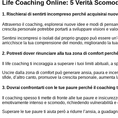
Life Coaching Online: 5 Verità Scomo
1. Rischierai di sentirti incompreso perché acquisirai nuo
Attraverso il coaching, esplorerai nuove idee e modi di pensar
crescita personale potrebbe portarti a sviluppare visioni e valo
Sentirsi incompresi o isolati dal proprio gruppo può essere un
arricchisce la tua comprensione del mondo, migliorando la tua 
2. Potresti dover rinunciare alla tua zona di comfort perché
Il life coaching ti incoraggia a superare i tuoi limiti abituali, 
Uscire dalla zona di comfort può generare ansia, paura e incerte
sfide, d’altro canto, promuove la crescita personale, aumenta l
3. Dovrai confrontarti con le tue paure perché il coaching t
Il coaching spesso ti mette di fronte alle tue paure e insicure
emotivamente intenso e scomodo, richiedendo vulnerabilità e 
Superare le tue paure ti aiuta però a ridurre l’ansia, a guadagnar