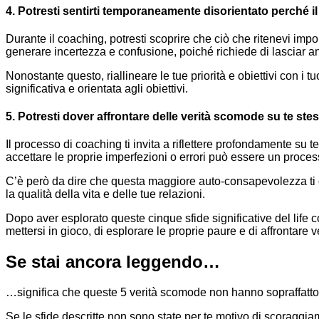
4. Potresti sentirti temporaneamente disorientato perché il c
Durante il coaching, potresti scoprire che ciò che ritenevi impo
generare incertezza e confusione, poiché richiede di lasciar an
Nonostante questo, riallineare le tue priorità e obiettivi con i
significativa e orientata agli obiettivi.
5. Potresti dover affrontare delle verità scomode su te s
Il processo di coaching ti invita a riflettere profondamente su 
accettare le proprie imperfezioni o errori può essere un proce
C’è però da dire che questa maggiore auto-consapevolezza ti c
la qualità della vita e delle tue relazioni.
Dopo aver esplorato queste cinque sfide significative del life coa
mettersi in gioco, di esplorare le proprie paure e di affrontare 
Se stai ancora leggendo…
…significa che queste 5 verità scomode non hanno sopraffatto la
Se le sfide descritte non sono state per te motivo di scoraggia