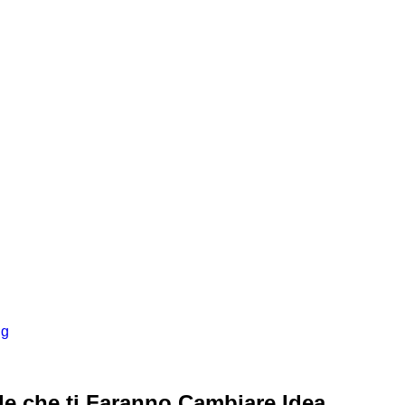
ng
de che ti Faranno Cambiare Idea