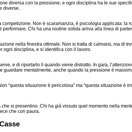
ne diversa con la pressione, e ogni disciplina ha le sue specifi
e diverse.
a competizione. Non è scaramanzia, è psicologia applicata: la ro
 performare. Chi ha una routine solida arriva alla linea di parte
ivazione nella finestra ottimale. Non si tratta di calmarsi, ma di t
ogni disciplina, e si identifica con il lavoro.
erve, e di riportarlo lì quando viene distratto. In gara, l’attenz
e dove guardare mentalmente, anche quando la pressione è massim
e. Non “questa situazione è pericolosa” ma “questa situazione è i
che si presentino. Chi ha già vissuto quel momento nella mente, 
vece che con paura.
 Casse