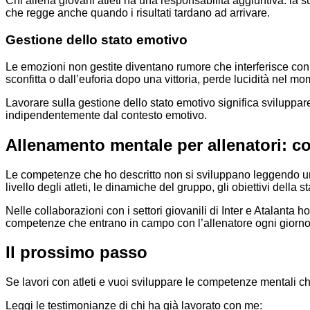
Chi allena giovani atleti ha una responsabilità aggiuntiva: la 
che regge anche quando i risultati tardano ad arrivare.
Gestione dello stato emotivo
Le emozioni non gestite diventano rumore che interferisce con 
sconfitta o dall’euforia dopo una vittoria, perde lucidità nel mo
Lavorare sulla gestione dello stato emotivo significa sviluppar
indipendentemente dal contesto emotivo.
Allenamento mentale per allenatori: c
Le competenze che ho descritto non si sviluppano leggendo un art
livello degli atleti, le dinamiche del gruppo, gli obiettivi della s
Nelle collaborazioni con i settori giovanili di Inter e Atalanta
competenze che entrano in campo con l’allenatore ogni giorno
Il prossimo passo
Se lavori con atleti e vuoi sviluppare le competenze mentali che
Leggi le testimonianze di chi ha già lavorato con me: