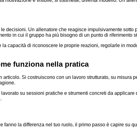
sua motivazione è visibile, si trasmette, diventa modello. Un al
le decisioni. Un allenatore che reagisce impulsivamente sotto p
mento in cui il gruppo ha più bisogno di un punto di riferimento st
e la capacità di riconoscere le proprie reazioni, regolarle in mo
ome funziona nella pratica
icolo. Si costruiscono con un lavoro strutturato, su misura per il
tagione.
 ho lavorato su sessioni pratiche e strumenti concreti da applicar
.
 fanno la differenza nel tuo ruolo, il primo passo è capire su qua