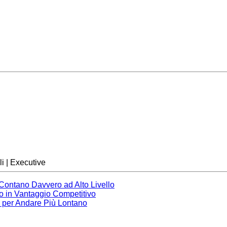
i | Executive
 Contano Davvero ad Alto Livello
no in Vantaggio Competitivo
e per Andare Più Lontano