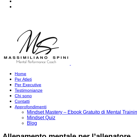
Home
Per Atleti
Per Executive
Testimonianze
Chi sono
Contatti
Approfondimenti
Mindset Mastery – Ebook Gratuito di Mental Traini
Mindset Quiz
Blog
Allenamento mentale per l’allenatore