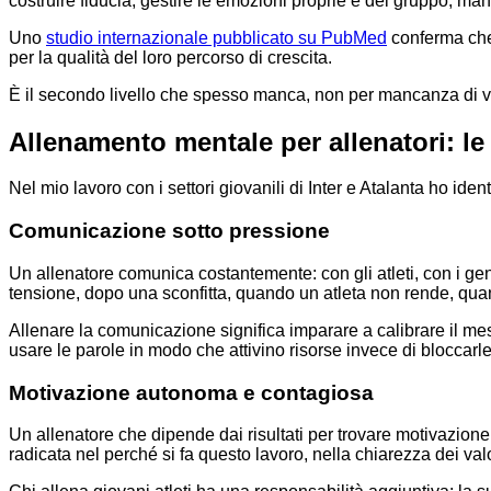
costruire fiducia, gestire le emozioni proprie e del gruppo, mant
Uno
studio internazionale pubblicato su PubMed
conferma che 
per la qualità del loro percorso di crescita.
È il secondo livello che spesso manca, non per mancanza di vo
Allenamento mentale per allenatori: l
Nel mio lavoro con i settori giovanili di Inter e Atalanta ho ident
Comunicazione sotto pressione
Un allenatore comunica costantemente: con gli atleti, con i geni
tensione, dopo una sconfitta, quando un atleta non rende, qua
Allenare la comunicazione significa imparare a calibrare il mess
usare le parole in modo che attivino risorse invece di bloccarle
Motivazione autonoma e contagiosa
Un allenatore che dipende dai risultati per trovare motivazione 
radicata nel perché si fa questo lavoro, nella chiarezza dei valo